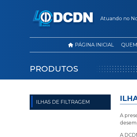
Atuando no Nor
PÁGINA INICIAL
QUEM
PRODUTOS
ILH
ILHAS DE FILTRAGEM
A pres
desemp
A DCDN