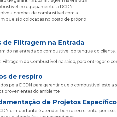
ito de garantir a boa filtragem na entrada
bustível no equipamento, a DCDN
olveu bombas de combustível com a
gem que são colocadas no posto de próprio
.
s de Filtragem na Entrada
gem do na entrada do combustível do tanque do cliente.
de Filtragem do Combustível na saída, para entregar o 
ros de respiro
ados pela DCDN para garantir que o combustível esteja
os provenientes do ambiente.
amentação de Projetos Específicos
CDN o importante é atender bem o seu cliente, por isso,
gem que atenda às suas necessidades.