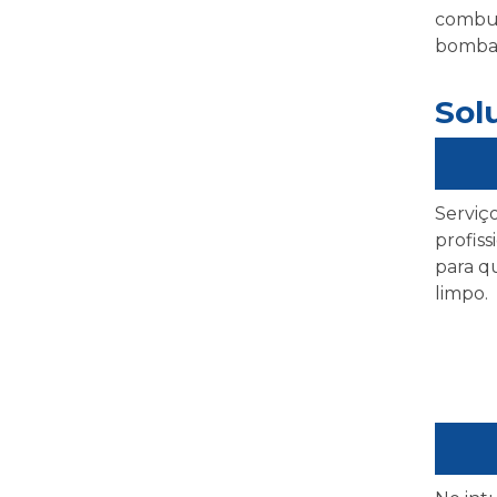
combus
bomba 
Sol
Serviç
profiss
para q
limpo.