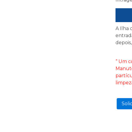
A Ilha 
entrad
depois,
“ Um c
Manute
partíc
limpez
Soli