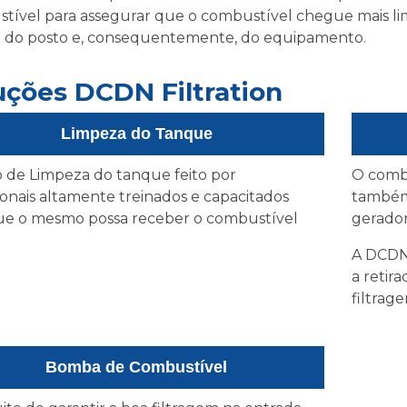
tível para assegurar que o combustível chegue mais l
do posto e, consequentemente, do equipamento.
uções DCDN Filtration
Limpeza do Tanque
o de Limpeza do tanque feito por
O combu
ionais altamente treinados e capacitados
também
ue o mesmo possa receber o combustível
gerador
A DCDN
a retir
filtrag
Bomba de Combustível