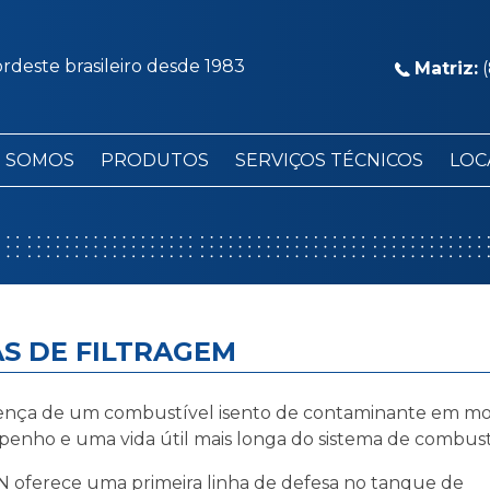
deste brasileiro desde 1983
Matriz:
(
 SOMOS
PRODUTOS
SERVIÇOS TÉCNICOS
LOC
AS DE FILTRAGEM
ença de um combustível isento de contaminante em moto
enho e uma vida útil mais longa do sistema de combust
 oferece uma primeira linha de defesa no tanque de