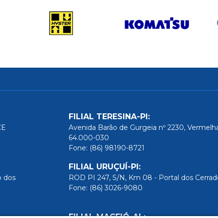
FILIAL TERESINA-PI:
CE
Avenida Barão de Gurgeia nº 2230, Vermelha 
64.000-030
Fone: (86) 98190-8721
FILIAL URUÇUÍ-PI:
o dos
ROD PI 247, S/N, Km 08 - Portal dos Cerra
Fone: (86) 3026-9080
FILIAL MACEIÓ-AL: