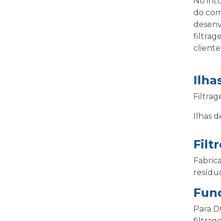
No intu
do com
desenv
filtra
cliente
Ilha
Filtra
Ilhas 
Filt
Fabric
resídu
Fund
Para D
filtra